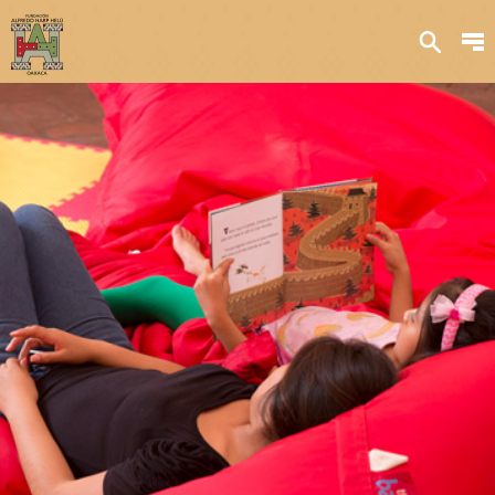
Sobre nosotros
Transparencia
Qué hacemos
Iniciativas
Acervos y
colecciones
Publicaciones