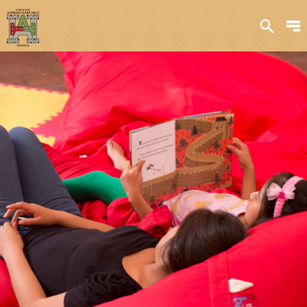
Sobre nosotros
Transparencia
Qué hacemos
Iniciativas
Acervos y
colecciones
Publicaciones