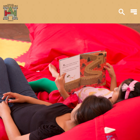
Sobre nosotros
Transparencia
Qué hacemos
Iniciativas
Acervos y
colecciones
Publicaciones