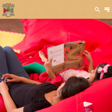
Sobre nosotros
Transparencia
Qué hacemos
Iniciativas
Acervos y
colecciones
Publicaciones