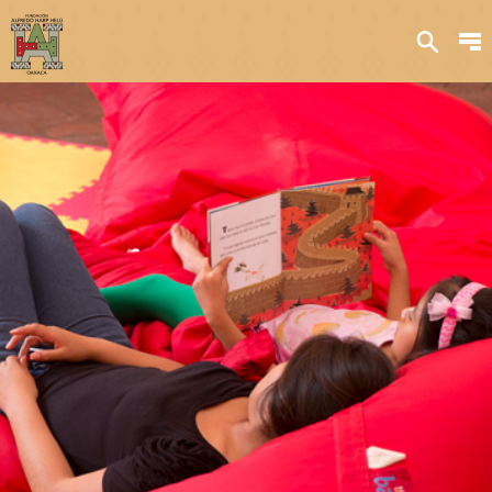
Sobre nosotros
Transparencia
Qué hacemos
Iniciativas
Acervos y
colecciones
Publicaciones