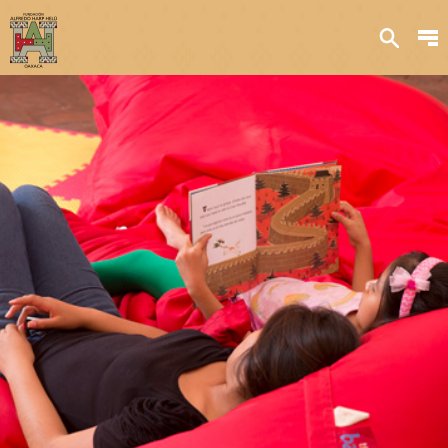
Sobre nosotros
Transparencia
Qué hacemos
Iniciativas
Acervos y
colecciones
Publicaciones