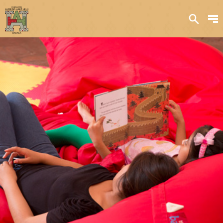
Sobre nosotros
Transparencia
Qué hacemos
Iniciativas
Acervos y
colecciones
Publicaciones