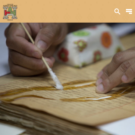
Sobre nosotros
Transparencia
Qué hacemos
Iniciativas
Acervos y
colecciones
Publicaciones