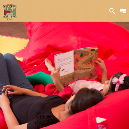
Sobre nosotros
Transparencia
Qué hacemos
Iniciativas
Acervos y
colecciones
Publicaciones