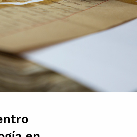
entro
ogía en