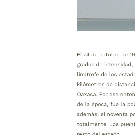
E
l 24 de octubre de 1
grados de intensidad,
limítrofe de los estad
kilómetros de distanc
Oaxaca. Por ese enton
de la época, fue la p
además, el noventa po
totalmente. Los puent
resto del estado.