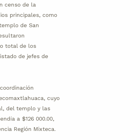
un censo de la
ios principales, como
l templo de San
resultaron
 total de los
istado de jefes de
 coordinación
 Tecomaxtlahuaca, cuyo
al, del templo y las
endía a $126 000.00,
encia Región Mixteca.