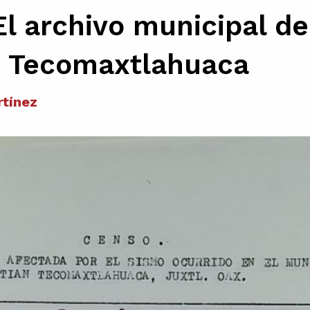
El archivo municipal d
n Tecomaxtlahuaca
tínez