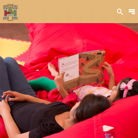
Sobre nosotros
Transparencia
Qué hacemos
Iniciativas
Acervos y
colecciones
Publicaciones