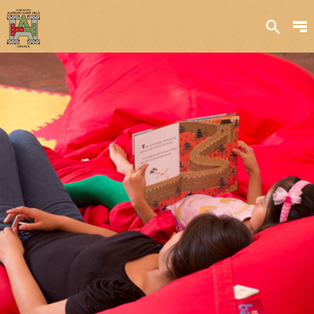
Sobre nosotros
Transparencia
Qué hacemos
Iniciativas
Acervos y
colecciones
Publicaciones