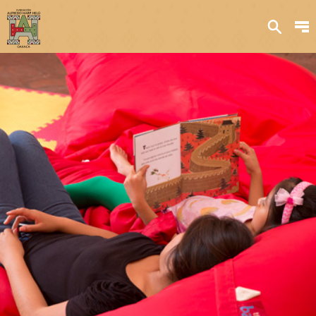
Sobre nosotros
Transparencia
Qué hacemos
Iniciativas
Acervos y
colecciones
Publicaciones