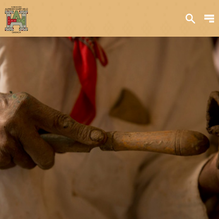
Sobre nosotros
Transparencia
Qué hacemos
Iniciativas
Acervos y
colecciones
Publicaciones