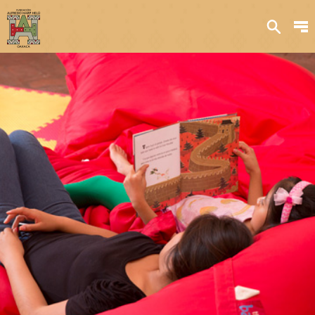
Sobre nosotros
Transparencia
Qué hacemos
Iniciativas
Acervos y
colecciones
Publicaciones