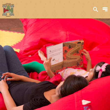
Sobre nosotros
Transparencia
Qué hacemos
Iniciativas
Acervos y
colecciones
Publicaciones