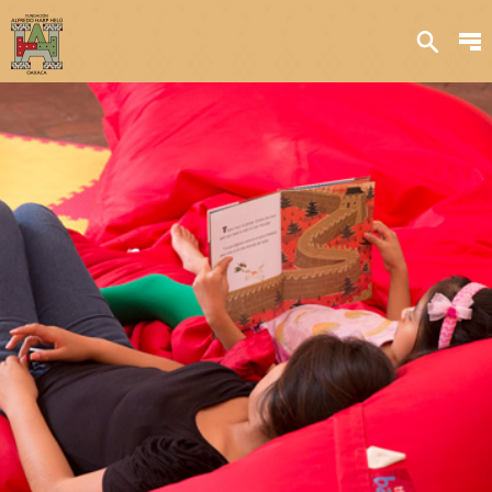
Sobre nosotros
Transparencia
Qué hacemos
Iniciativas
Acervos y
colecciones
Publicaciones