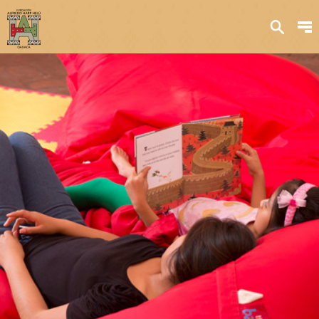
Sobre nosotros
Transparencia
Qué hacemos
Iniciativas
Acervos y
colecciones
Publicaciones