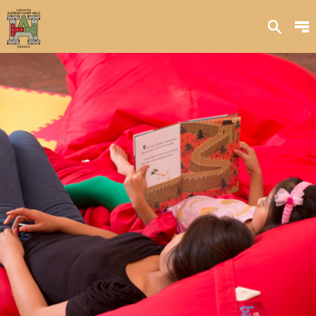
Sobre nosotros
Transparencia
Qué hacemos
Iniciativas
Acervos y
colecciones
Publicaciones