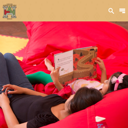
Sobre nosotros
Transparencia
Qué hacemos
Iniciativas
Acervos y
colecciones
Publicaciones