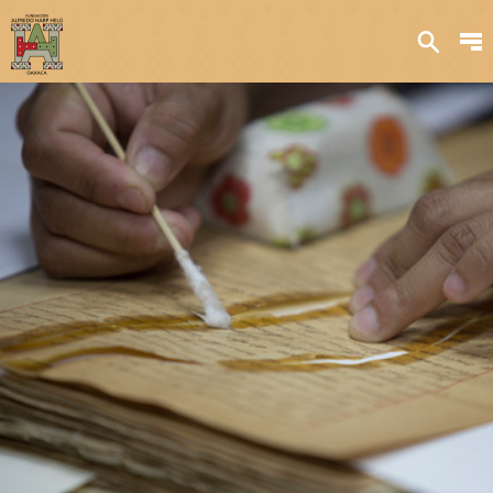
Sobre nosotros
Transparencia
Qué hacemos
Iniciativas
Acervos y
colecciones
Publicaciones