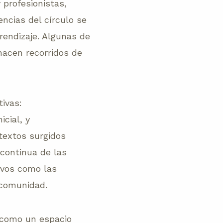
 profesionistas,
ncias del círculo se
endizaje. Algunas de
 hacen recorridos de
tivas:
icial, y
textos surgidos
 continua de las
tivos como las
r comunidad.
 como un espacio