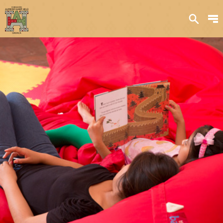
Sobre nosotros
Transparencia
Qué hacemos
Iniciativas
Acervos y
colecciones
Publicaciones