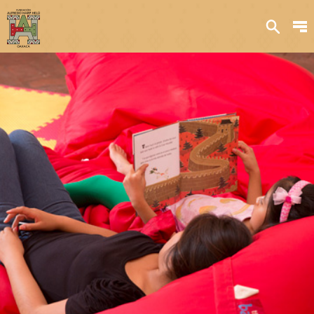
Sobre nosotros
Transparencia
Qué hacemos
Iniciativas
Acervos y
colecciones
Publicaciones