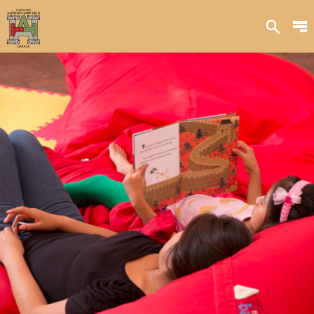
Sobre nosotros
Transparencia
Qué hacemos
Iniciativas
Acervos y
colecciones
Publicaciones