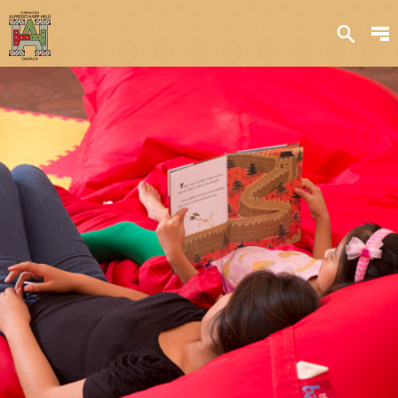
Sobre nosotros
Transparencia
Qué hacemos
Iniciativas
Acervos y
colecciones
Publicaciones