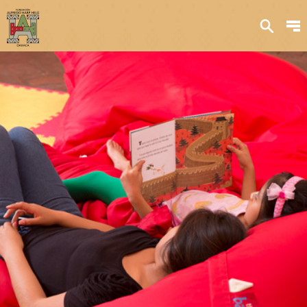
Sobre nosotros
Transparencia
Qué hacemos
Iniciativas
Acervos y
colecciones
Publicaciones